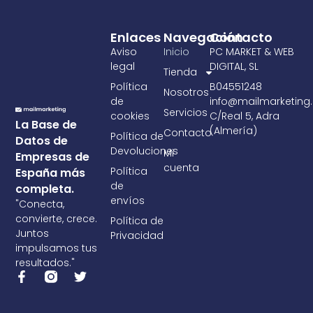
Enlaces
Navegación
Contacto
Aviso
Inicio
PC MARKET & WEB
legal
DIGITAL, SL
Tienda
Política
B04551248
Nosotros
de
info@mailmarketing.
Servicios
cookies
C/Real 5, Adra
La Base de
(Almería)
Contacto
Política de
Datos de
Devoluciones
Mi
Empresas de
cuenta
Política
España más
de
completa.
envíos
"Conecta,
convierte, crece.
Política de
Juntos
Privacidad
impulsamos tus
resultados."
F
T
a
w
c
i