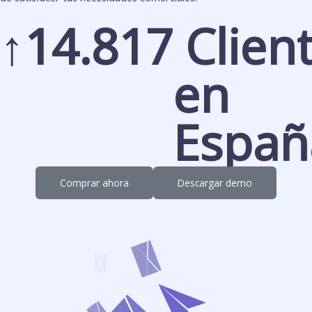
↑
14.817
 Clientes 
en 
Españ
Comprar ahora
Descargar demo