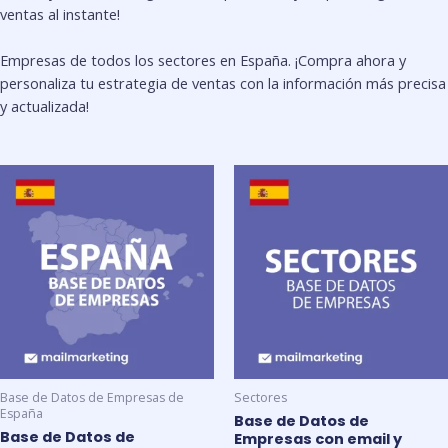
ventas al instante!
Empresas de todos los sectores en España. ¡Compra ahora y
personaliza tu estrategia de ventas con la información más precisa
y actualizada!
El
El
El
El
precio
precio
precio
precio
original
actual
original
actual
era:
es:
era:
es:
299,00 €.
99,00 €.
349,00 €.
129,90 €.
Base de Datos de Empresas de
Sectores
España
Base de Datos de
Base de Datos de
Empresas con email y