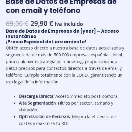
Base de Datos de Empresas de
con email y teléfono
El
El
69,00
€
29,90
€
Iva incluido
precio
precio
Base de Datos de Empresas de [year] – Acceso
original
actual
Instantáneo
¡Precio Especial de Lanzamiento!
era:
es:
Obtén acceso directo a nuestra base de datos actualizada y
69,00 €.
29,90 €.
segmentada de más de 500,000 empresas españolas. Ideal
para cualquier estrategia de marketing, proporcionando
datos precisos para contactos directos a través de email y
teléfono. Cumple totalmente con la LOPD, garantizando un
uso legal de la información.
Descarga Directa
: Acceso inmediato post-compra.
Alta Segmentación
: Filtros por sector, tamaño y
ubicación.
Optimización de Recursos
: Mejora la eficiencia de
costes y maximiza tu ROI.