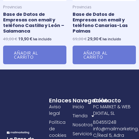
Provincias
Provincias
Base de Datos de
Base de Datos de
Empresas con email y
Empresas con email y
teléfono Castilla y León –
teléfono Canarias-Las
Salamanca
Palmas
49,00
€
19,90
€
69,00
€
29,90
€
Iva incluido
Iva incluido
AÑADIR AL
AÑADIR AL
CARRITO
CARRITO
Enlaces
Navegación
Contacto
Aviso
Inicio
PC MARKET & WEB
legal
DIGITAL, SL
Tienda
Política
B04551248
Nosotros
de
info@mailmarketing.
Servicios
cookies
C/Real 5, Adra