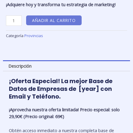
¡Adquiere hoy y transforma tu estrategia de marketing!
Base
AÑADIR AL CARRITO
de
Datos
Categoría
Provincias
de
Empresas
con
email
Descripción
y
teléfono
Castilla
¡Oferta Especial! La mejor Base de
y
Datos de Empresas de [year] con
León
Email y Teléfono.
-
Valladolid
¡Aprovecha nuestra oferta limitada! Precio especial: solo
cantidad
29,90€ (Precio original: 69€)
Obtén acceso inmediato a nuestra completa base de