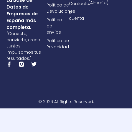
La Base de
(Almería)
Contacto
Política de
Datos de
Devoluciones
Mi
Empresas de
cuenta
Política
España más
de
completa.
envíos
"Conecta,
convierte, crece.
Política de
Juntos
Privacidad
impulsamos tus
resultados."
F
T
a
w
c
i
e
t
b
t
o
e
o
r
k
© 2026 All Rights Reserved.
-
f