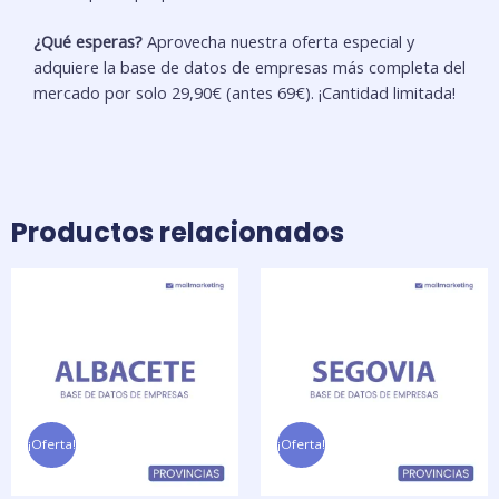
¿Qué esperas?
Aprovecha nuestra oferta especial y
adquiere la base de datos de empresas más completa del
mercado por solo 29,90€ (antes 69€). ¡Cantidad limitada!
Productos relacionados
El
El
El
El
precio
precio
precio
precio
original
actual
original
actual
era:
es:
era:
es:
49,00 €.
19,90 €.
49,00 €.
19,90 €.
¡Oferta!
¡Oferta!