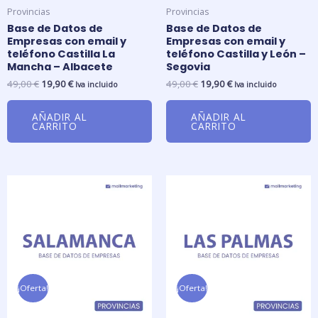
Provincias
Provincias
Base de Datos de
Base de Datos de
Empresas con email y
Empresas con email y
teléfono Castilla La
teléfono Castilla y León –
Mancha – Albacete
Segovia
49,00
€
19,90
€
49,00
€
19,90
€
Iva incluido
Iva incluido
AÑADIR AL
AÑADIR AL
CARRITO
CARRITO
El
El
El
El
precio
precio
precio
precio
original
actual
original
actual
era:
es:
era:
es:
49,00 €.
19,90 €.
69,00 €.
29,90 €.
¡Oferta!
¡Oferta!