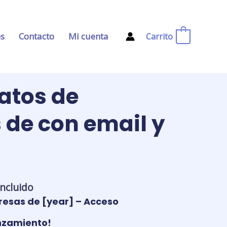
os
Contacto
Mi cuenta
Carrito
0
atos de
de con email y
incluido
cio
esas de [year] – Acceso
ual
anzamiento!