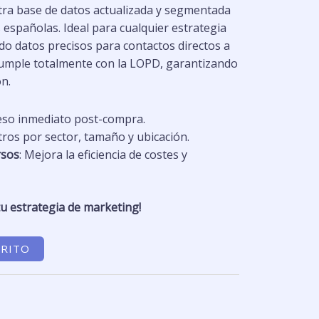
0 €.
tra base de datos actualizada y segmentada
españolas. Ideal para cualquier estrategia
o datos precisos para contactos directos a
 Cumple totalmente con la LOPD, garantizando
ón.
ceso inmediato post-compra.
iltros por sector, tamaño y ubicación.
rsos
: Mejora la eficiencia de costes y
u estrategia de marketing!
RRITO