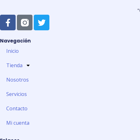
"
F
T
a
w
c
i
e
t
Navegación
b
t
Inicio
o
e
o
r
Tienda
k
-
Nosotros
f
Servicios
Contacto
Mi cuenta