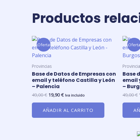
Productos rela
El
El
precio
precio
¡Oferta!
¡Oferta
original
actual
era:
es:
49,00 €.
19,90 €.
Provincias
Provinci
Base de Datos de Empresas con
Base d
email y teléfono Castilla y León
email 
– Palencia
– Bur
49,00
€
19,90
€
49,00
€
Iva incluido
AÑADIR AL CARRITO
AÑ