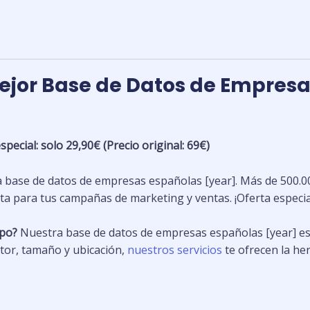
con
email
y
teléfono
mejor Base de Datos de Empresa
Andalucía-
Almería
cantidad
pecial: solo 29,90€ (Precio original: 69€)
base de datos de empresas españolas [year]. Más de 500.000
ta para tus campañas de marketing y ventas. ¡Oferta especia
mpo?
Nuestra base de datos de empresas españolas [year] es 
tor, tamaño y ubicación,
nuestros servicios
te ofrecen la he