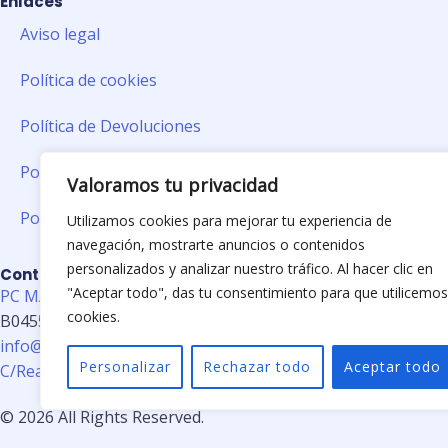
Enlaces
Aviso legal
Política de cookies
Política de Devoluciones
Política de envíos
Valoramos tu privacidad
Política de Privacidad
Utilizamos cookies para mejorar tu experiencia de
navegación, mostrarte anuncios o contenidos
personalizados y analizar nuestro tráfico. Al hacer clic en
Contacto
"Aceptar todo", das tu consentimiento para que utilicemos
PC MARKET & WEB DIGITAL, SL
cookies.
B04551248
info@mailmarketing.store
Personalizar
Rechazar todo
Aceptar todo
C/Real 5, Adra (Almería)
© 2026 All Rights Reserved.