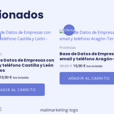
cionados
¡Oferta!
El
El
El
El
precio
precio
precio
precio
!
original
actual
original
actual
era:
es:
era:
es:
Provincias
49,00 €.
19,90 €.
49,00 €.
19,90 €.
Base de Datos de Empres
as
email y teléfono Aragón
e Datos de Empresas con
y teléfono Castilla y León
49,00
€
19,90
€
Iva incluido
gos
19,90
€
AÑADIR AL CARRITO
Iva incluido
ADIR AL CARRITO