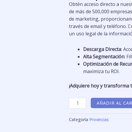
69,00 €.
29,9
Obtén acceso directo a nues
de más de 500,000 empresas 
de marketing, proporcionand
través de email y teléfono.
un uso legal de la informaci
Descarga Directa
: Ac
Alta Segmentación
: F
Optimización de Recu
maximiza tu ROI.
¡Adquiere hoy y transforma t
Base
AÑADIR AL CA
de
Datos
Categoría
Provincias
de
Empresas