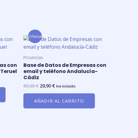
¡Oferta!
El
El
precio
precio
original
actual
era:
es:
Provincias
69,00 €.
29,90 €.
as con
Base de Datos de Empresas con
-Teruel
email y teléfono Andalucía-
Cádiz
69,00
€
29,90
€
Iva incluido
AÑADIR AL CARRITO