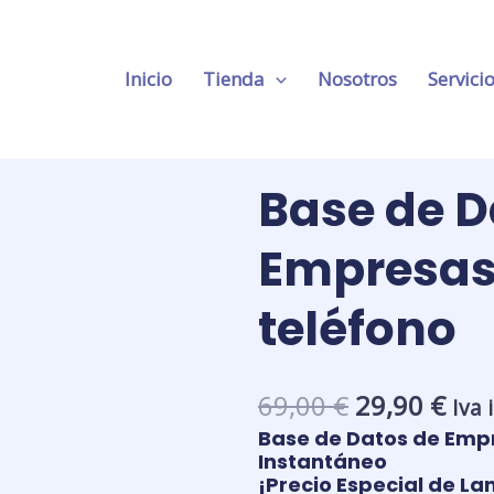
Inicio
Tienda
Nosotros
Servici
Base de D
Empresas 
teléfono
El
El
69,00
€
29,90
€
Iva 
precio
pre
Base de Datos de Empr
original
act
Instantáneo
era:
es:
¡Precio Especial de L