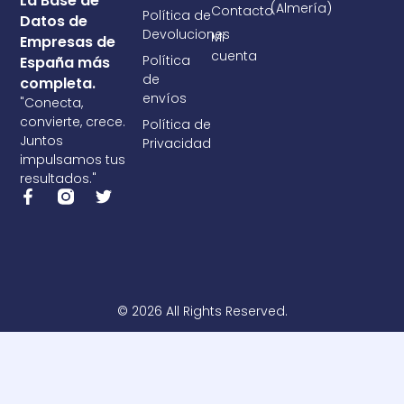
La Base de
(Almería)
Contacto
Política de
Datos de
Devoluciones
Mi
Empresas de
cuenta
Política
España más
de
completa.
envíos
"Conecta,
convierte, crece.
Política de
Juntos
Privacidad
impulsamos tus
resultados."
F
T
a
w
c
i
e
t
b
t
o
e
o
r
k
© 2026 All Rights Reserved.
-
f