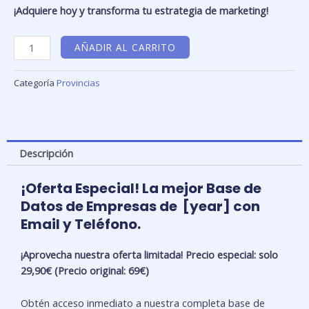
¡Adquiere hoy y transforma tu estrategia de marketing!
Base
AÑADIR AL CARRITO
de
Datos
Categoría
Provincias
de
Empresas
con
email
Descripción
y
teléfono
Aragón-
¡Oferta Especial! La mejor Base de
Zaragoza
Datos de Empresas de [year] con
cantidad
Email y Teléfono.
¡Aprovecha nuestra oferta limitada! Precio especial: solo
29,90€ (Precio original: 69€)
Obtén acceso inmediato a nuestra completa base de