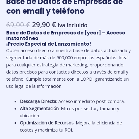
Base de Datos de Empresas de
con email y teléfono
El
El
69,00
€
29,90
€
Iva incluido
precio
precio
Base de Datos de Empresas de [year] – Acceso
original
actual
Instantáneo
¡Precio Especial de Lanzamiento!
era:
es:
Obtén acceso directo a nuestra base de datos actualizada y
69,00 €.
29,90 €.
segmentada de más de 500,000 empresas españolas. Ideal
para cualquier estrategia de marketing, proporcionando
datos precisos para contactos directos a través de email y
teléfono. Cumple totalmente con la LOPD, garantizando un
uso legal de la información.
Descarga Directa
: Acceso inmediato post-compra.
Alta Segmentación
: Filtros por sector, tamaño y
ubicación.
Optimización de Recursos
: Mejora la eficiencia de
costes y maximiza tu ROI.