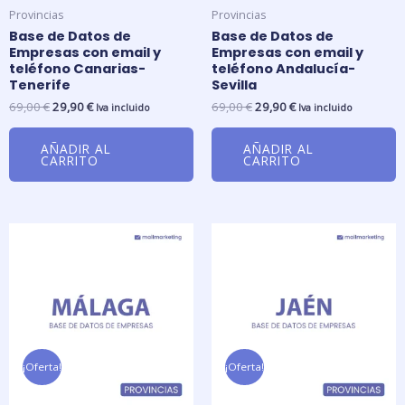
Provincias
Provincias
Base de Datos de
Base de Datos de
Empresas con email y
Empresas con email y
teléfono Canarias-
teléfono Andalucía-
Tenerife
Sevilla
69,00
€
29,90
€
69,00
€
29,90
€
Iva incluido
Iva incluido
AÑADIR AL
AÑADIR AL
CARRITO
CARRITO
El
El
El
El
precio
precio
precio
precio
original
actual
original
actual
era:
es:
era:
es:
69,00 €.
29,90 €.
69,00 €.
29,90 €.
¡Oferta!
¡Oferta!