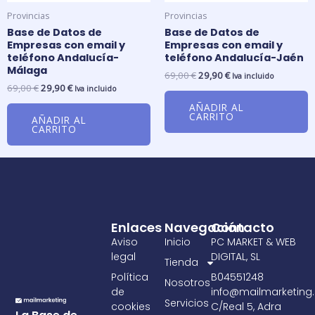
Provincias
Provincias
Base de Datos de
Base de Datos de
Empresas con email y
Empresas con email y
teléfono Andalucía-
teléfono Andalucía-Jaén
Málaga
69,00
€
29,90
€
Iva incluido
69,00
€
29,90
€
Iva incluido
AÑADIR AL
CARRITO
AÑADIR AL
CARRITO
Enlaces
Navegación
Contacto
Aviso
Inicio
PC MARKET & WEB
legal
DIGITAL, SL
Tienda
Política
B04551248
Nosotros
de
info@mailmarketing.
Servicios
cookies
C/Real 5, Adra