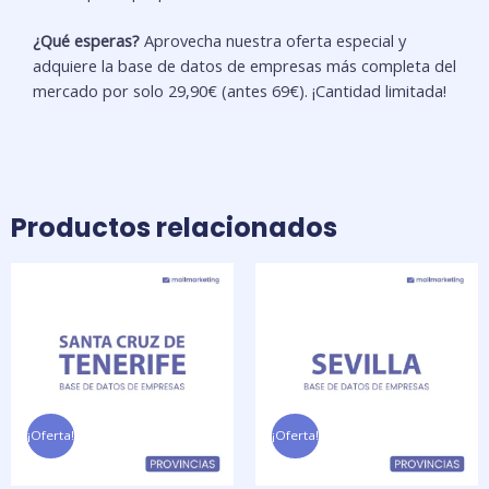
¿Qué esperas?
Aprovecha nuestra oferta especial y
adquiere la base de datos de empresas más completa del
mercado por solo 29,90€ (antes 69€). ¡Cantidad limitada!
Productos relacionados
El
El
El
El
precio
precio
precio
precio
original
actual
original
actual
era:
es:
era:
es:
69,00 €.
29,90 €.
69,00 €.
29,90 €.
¡Oferta!
¡Oferta!