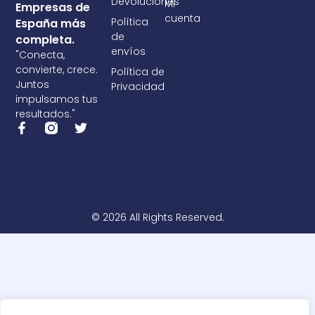
Devoluciones
Mi
Empresas de
cuenta
Política
España más
de
completa.
envíos
"Conecta,
convierte, crece.
Política de
Juntos
Privacidad
impulsamos tus
resultados."
F
T
a
w
c
i
e
t
b
t
o
e
o
r
k
© 2026 All Rights Reserved.
-
f