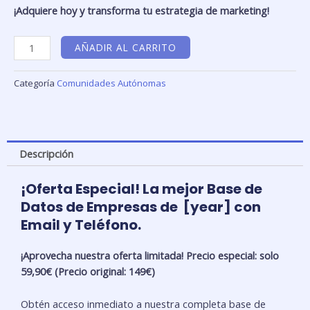
¡Adquiere hoy y transforma tu estrategia de marketing!
Base
AÑADIR AL CARRITO
de
Datos
Categoría
Comunidades Autónomas
de
Empresas
con
email
Descripción
y
teléfono
Cataluña
¡Oferta Especial! La mejor Base de
cantidad
Datos de Empresas de [year] con
Email y Teléfono.
¡Aprovecha nuestra oferta limitada! Precio especial: solo
59,90€ (Precio original: 149€)
Obtén acceso inmediato a nuestra completa base de