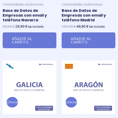
Comunidades Autónomas
Comunidades Autónomas
Base de Datos de
Base de Datos de
Empresas con email y
Empresas con email y
teléfono Navarra
teléfono Madrid
69,00
€
29,90
€
129,00
€
49,90
€
Iva incluido
Iva incluido
AÑADIR AL
AÑADIR AL
CARRITO
CARRITO
El
El
El
El
precio
precio
precio
precio
original
actual
original
actual
era:
es:
era:
es:
99,00 €.
39,90 €.
69,00 €.
29,90 €.
¡Oferta!
¡Oferta!