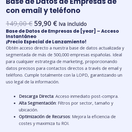
Base de Datos de Empresas de
con email y teléfono
El
El
149,00
€
59,90
€
Iva incluido
precio
precio
Base de Datos de Empresas de [year] – Acceso
original
actual
Instantáneo
¡Precio Especial de Lanzamiento!
era:
es:
Obtén acceso directo a nuestra base de datos actualizada y
149,00 €.
59,90 €.
segmentada de más de 500,000 empresas españolas. Ideal
para cualquier estrategia de marketing, proporcionando
datos precisos para contactos directos a través de email y
teléfono. Cumple totalmente con la LOPD, garantizando un
uso legal de la información.
Descarga Directa
: Acceso inmediato post-compra.
Alta Segmentación
: Filtros por sector, tamaño y
ubicación.
Optimización de Recursos
: Mejora la eficiencia de
costes y maximiza tu ROI.