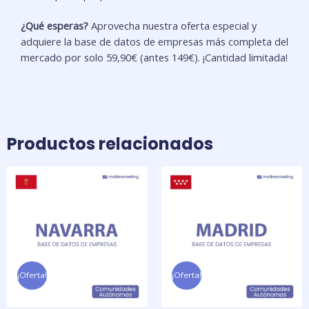
¿Qué esperas?
Aprovecha nuestra oferta especial y
adquiere la base de datos de empresas más completa del
mercado por solo 59,90€ (antes 149€). ¡Cantidad limitada!
Productos relacionados
El
El
El
El
precio
precio
precio
precio
original
actual
original
actual
era:
es:
era:
es:
69,00 €.
29,90 €.
129,00 €.
49,90 €.
¡Oferta!
¡Oferta!