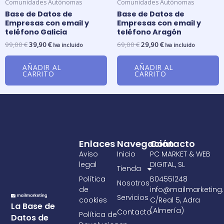
Comunidades Autónomas
Comunidades Autónomas
Base de Datos de
Base de Datos de
Empresas con email y
Empresas con email y
teléfono Galicia
teléfono Aragón
99,00
€
39,90
€
69,00
€
29,90
€
Iva incluido
Iva incluido
AÑADIR AL
AÑADIR AL
CARRITO
CARRITO
Enlaces
Navegación
Contacto
Aviso
Inicio
PC MARKET & WEB
legal
DIGITAL, SL
Tienda
Política
B04551248
Nosotros
de
info@mailmarketing.
Servicios
cookies
C/Real 5, Adra
La Base de
(Almería)
Contacto
Política de
Datos de