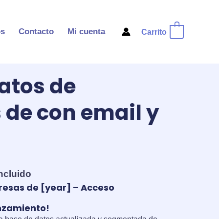
os
Contacto
Mi cuenta
Carrito
0
atos de
de con email y
incluido
io
esas de [year] – Acceso
al
anzamiento!