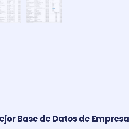
con
email
y
teléfono
Galicia
cantidad
mejor Base de Datos de Empresa