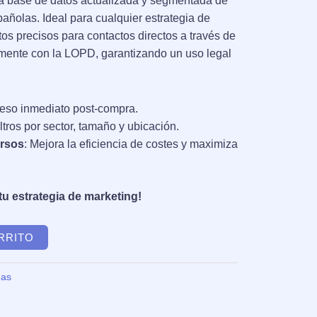
0 €.
ra base de datos actualizada y segmentada de
ñolas. Ideal para cualquier estrategia de
os precisos para contactos directos a través de
lmente con la LOPD, garantizando un uso legal
ceso inmediato post-compra.
iltros por sector, tamaño y ubicación.
ursos
: Mejora la eficiencia de costes y maximiza
tu estrategia de marketing!
RRITO
mas