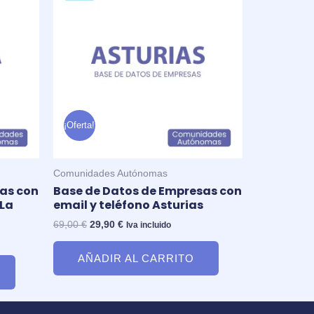
original
actual
era:
es:
69,00 €.
29,90 €.
¡Oferta!
Comunidades Autónomas
as con
Base de Datos de Empresas con
 La
email y teléfono Asturias
69,00
€
29,90
€
Iva incluido
AÑADIR AL CARRITO