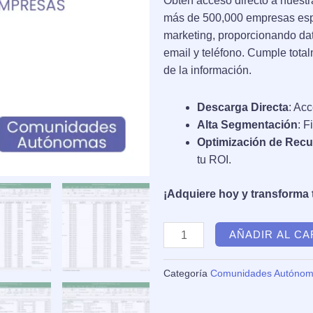
99,00 €.
39,9
Obtén acceso directo a nuest
más de 500,000 empresas espa
marketing, proporcionando dat
email y teléfono. Cumple tota
de la información.
Descarga Directa
: Ac
Alta Segmentación
: F
Optimización de Rec
tu ROI.
¡Adquiere hoy y transforma 
Base
AÑADIR AL CA
de
Datos
Categoría
Comunidades Autóno
de
Empresas