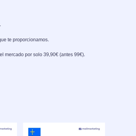
.
 que te proporcionamos.
l mercado por solo 39,90€ (antes 99€).
El
El
precio
precio