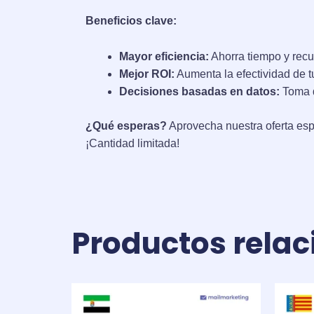
Beneficios clave:
Mayor eficiencia:
Ahorra tiempo y recur
Mejor ROI:
Aumenta la efectividad de t
Decisiones basadas en datos:
Toma d
¿Qué esperas?
Aprovecha nuestra oferta esp
¡Cantidad limitada!
Productos rela
El
El
precio
precio