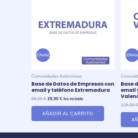
original
actual
era:
es:
69,00 €.
29,90 €.
¡Oferta!
¡Oferta
Comunidades Autónomas
Comunid
Base de Datos de Empresas con
Base d
email y teléfono Extremadura
email
Valen
69,00
€
29,90
€
Iva incluido
129,00
€
AÑADIR AL CARRITO
AÑ