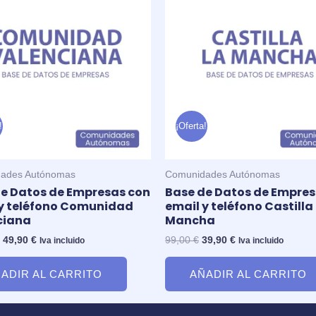
original
actual
original
actual
era:
es:
era:
es:
129,00 €.
49,90 €.
99,00 €.
39,90 €.
!
¡Oferta!
ades Autónomas
Comunidades Autónomas
e Datos de Empresas con
Base de Datos de Empres
 y teléfono Comunidad
email y teléfono Castilla
ciana
Mancha
49,90
€
99,00
€
39,90
€
Iva incluido
Iva incluido
ADIR AL CARRITO
AÑADIR AL CARRITO