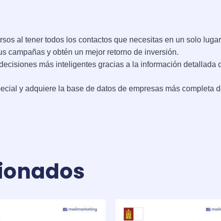
sos al tener todos los contactos que necesitas en un solo lugar
us campañas y obtén un mejor retorno de inversión.
ecisiones más inteligentes gracias a la información detallada
ecial y adquiere la base de datos de empresas más completa de
cionados
El
El
El
El
precio
precio
precio
precio