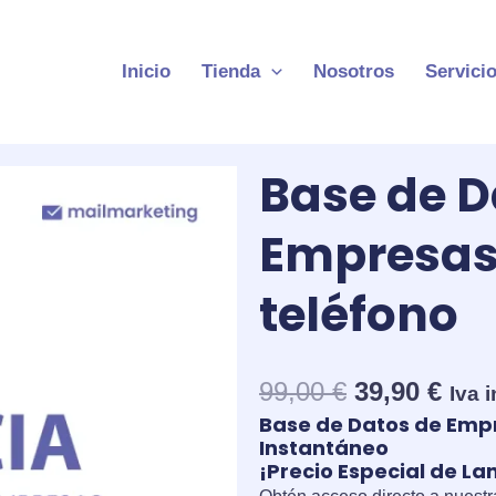
Inicio
Tienda
Nosotros
Servici
Base de D
Empresas 
teléfono
El
El
99,00
€
39,90
€
Iva 
precio
prec
Base de Datos de Empr
original
actu
Instantáneo
¡Precio Especial de L
era:
es: